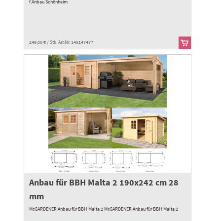
f.Anbau Schönheim
249,00 € / Stk Art.Nr: 145147477
Anbau für BBH Malta 2 190x242 cm 28
mm
Mr.GARDENER Anbau für BBH Malta 2 Mr.GARDENER Anbau für BBH Malta 2