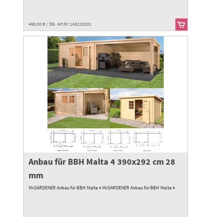
499,00 € / Stk Art.Nr: 145218291
Anbau für BBH Malta 4 390x292 cm 28
mm
Mr.GARDENER Anbau für BBH Malta 4 Mr.GARDENER Anbau für BBH Malta 4