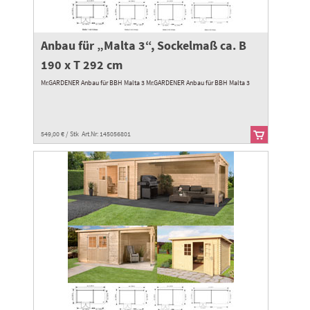
Anbau für „Malta 3“, Sockelmaß ca. B
190 x T 292 cm
Mr.GARDENER Anbau für BBH Malta 3 Mr.GARDENER Anbau für BBH Malta 3
549,00 € / Stk Art.Nr: 145056801