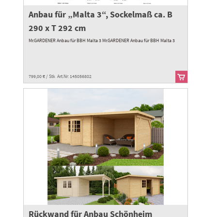
Anbau für „Malta 3“, Sockelmaß ca. B
290 x T 292 cm
Mr.GARDENER Anbau für BBH Malta 3 Mr.GARDENER Anbau für BBH Malta 3
799,00 € / Stk Art.Nr: 145056802
Rückwand für Anbau Schönheim